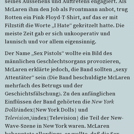
seines Aussehens und Auftretens engagiert. Als
McLaren ihm den Job als Frontmann anbot, trug
Rotten ein Pink-Floyd-T-Shirt, auf das er mit
Filzstift die Worte „I Hate“ gekritzelt hatte. Die
meiste Zeit gab er sich unkooperativ und
launisch und vor allem eigensinnig.
Der Name „Sex Pistols“ wollte ein Bild des
männlichen Geschlechtsorgans provozieren,
McLaren erklärte jedoch, die Band sollten „sexy
Attentäter“ sein (Die Band beschuldigte McLaren
mehrfach des Betrugs und der
Geschichtsfälschung). Zu den anfänglichen
Einflüssen der Band gehörten die
New York
Dolls
\index{New York Dolls} und
Television
,\index{Television} die Teil der New-
Wave-Szene in New York waren. McLaren
behauptete allerdings, er wollte, daß die Sex