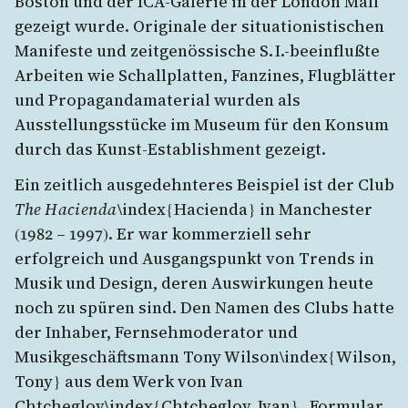
Boston und der ICA-Galerie in der London Mall
gezeigt wurde. Originale der situationistischen
Manifeste und zeitgenössische S. I.-beeinflußte
Arbeiten wie Schallplatten, Fanzines, Flugblätter
und Propagandamaterial wurden als
Ausstellungsstücke im Museum für den Konsum
durch das Kunst-Establishment gezeigt.
Ein zeitlich ausgedehnteres Beispiel ist der Club
The Hacienda
\index{Hacienda} in Manchester
(1982 – 1997). Er war kommerziell sehr
erfolgreich und Ausgangspunkt von Trends in
Musik und Design, deren Auswirkungen heute
noch zu spüren sind. Den Namen des Clubs hatte
der Inhaber, Fernsehmoderator und
Musikgeschäftsmann Tony Wilson\index{Wilson,
Tony} aus dem Werk von Ivan
Chtcheglov\index{Chtcheglov, Ivan} „Formular