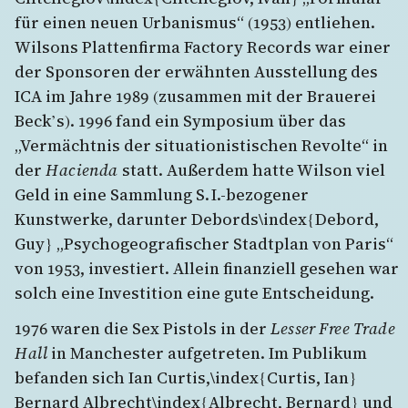
für einen neuen Urbanismus“ (1953) entliehen.
Wilsons Plattenfirma Factory Records war einer
der Sponsoren der erwähnten Ausstellung des
ICA im Jahre 1989 (zusammen mit der Brauerei
Beck’s). 1996 fand ein Symposium über das
„Vermächtnis der situationistischen Revolte“ in
der
Hacienda
statt. Außerdem hatte Wilson viel
Geld in eine Sammlung S. I.-bezogener
Kunstwerke, darunter Debords\index{Debord,
Guy} „Psychogeografischer Stadtplan von Paris“
von 1953, investiert. Allein finanziell gesehen war
solch eine Investition eine gute Entscheidung.
1976 waren die Sex Pistols in der
Lesser Free Trade
Hall
in Manchester aufgetreten. Im Publikum
befanden sich Ian Curtis,\index{Curtis, Ian}
Bernard Albrecht\index{Albrecht, Bernard} und