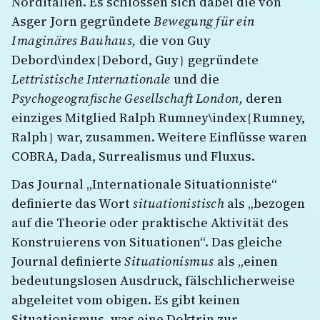
Norditalien. Es schlossen sich dabei die von
Asger Jorn gegründete
Bewegung für ein
Imaginäres Bauhaus,
die von Guy
Debord\index{Debord, Guy} gegründete
Lettristische Internationale
und die
Psychogeografische Gesellschaft London,
deren
einziges Mitglied Ralph Rumney\index{Rumney,
Ralph} war, zusammen. Weitere Einflüsse waren
COBRA, Dada, Surrealismus und Fluxus.
Das Journal „Internationale Situationniste“
definierte das Wort
situationistisch
als „bezogen
auf die Theorie oder praktische Aktivität des
Konstruierens von Situationen“. Das gleiche
Journal definierte
Situationismus
als „einen
bedeutungslosen Ausdruck, fälschlicherweise
abgeleitet vom obigen. Es gibt keinen
Situationismus, was eine Doktrin zur