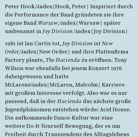
Peter Hook.\index{Hook, Peter} Inspiriert durch
die Performance der Band gründeten sie ihre
eigene Band
Warsaw,
\index{Warsaw} später
umbenannt in
Joy Division.
\index{Joy Division}
1981 ist Ian Curtis tot,
Joy Division
ist
New
Order,
\index{New Order} und ihre Plattenfirma
Factory plante,
The Hacienda
zu eröffnen. Tony
Wilson war ebenfalls bei jenem Konzert 1976
dabeigewesen und hatte
McLarens\index{McLaren, Malcolm} Karriere
mit großem Interesse verfolgt. Also war es nur
passend, daß in der
Hacienda
das nächste große
Jugendphänomen entstehen würde: Acid House.
Die aufkommende Dance-Kultur war eine
weitere Do-It-Yourself-Bewegung, der es um
Freiheit durch Transzendenz des Alltagslebens