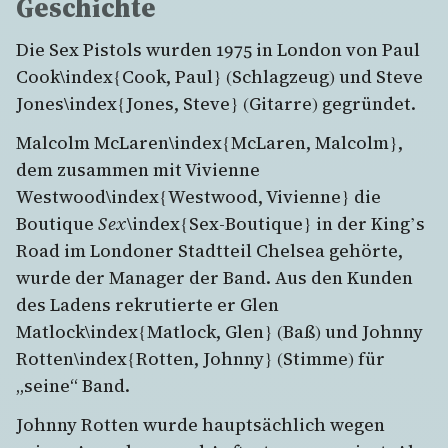
Geschichte
Die Sex Pistols wurden 1975 in London von Paul
Cook\index{Cook, Paul} (Schlagzeug) und Steve
Jones\index{Jones, Steve} (Gitarre) gegründet.
Malcolm McLaren\index{McLaren, Malcolm},
dem zusammen mit Vivienne
Westwood\index{Westwood, Vivienne} die
Boutique
Sex
\index{Sex-Boutique} in der King’s
Road im Londoner Stadtteil Chelsea gehörte,
wurde der Manager der Band. Aus den Kunden
des Ladens rekrutierte er Glen
Matlock\index{Matlock, Glen} (Baß) und Johnny
Rotten\index{Rotten, Johnny} (Stimme) für
„seine“ Band.
Johnny Rotten wurde hauptsächlich wegen