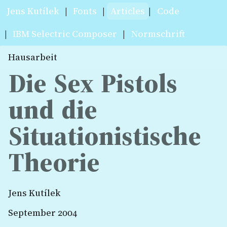
Jens Kutílek
|
Fonts
|
Articles
|
Code
|
IBM Selectric Composer
|
Normschrift
Hausarbeit
Die Sex Pistols
und die
Situationistische
Theorie
Jens Kutílek
September 2004