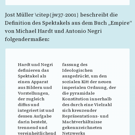
Jost Müller \citep{jw37-2001} beschreibt die
Definition des Spektakels aus dem Buch „Empire“
von Michael Hardt und Antonio Negri
folgendermaßen:
Hardt und Negri
fassung des
definieren das
Ideologischen
Spektakel als
ausgedrückt, um den
einen Apparat
sozialen Kitt der neuen
aus Bildern und
imperialen Ordnung, der
Vorstellungen,
die pyramidale
der zugleich
Konstitution innerhalb
diffus und
des durch eine Vielzahl
integriert ist und
sich kreuzender
dessen Aufgabe
Repräsentations- und
darin besteht,
Machtverhältnisse
trennend und
gekennzeichneten
vereinheitlichend
Netzwerks